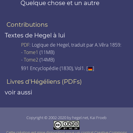
Quelque chose et un autre
Contributions
Textes de Hegel à lui
PDF
: Logique de Hegel, traduit par A.Vêra 1859:
-
Tome1
(11MB)
-
Tome2
(14MB)
§91 Encyclopédie (1830), Vol1. [
]
Livres d'Hégéliens (PDFs)
voir aussi
Copyright © 2002-2020 by hegel.net, Kai Froeb
Cette création est mise disposition sous un contrat Creative Commons