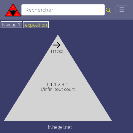
Togg
☰
Niveau 1
exposition
→
111232
1.1.1.2.3.1.
L'infini tout court
fr.hegel.net