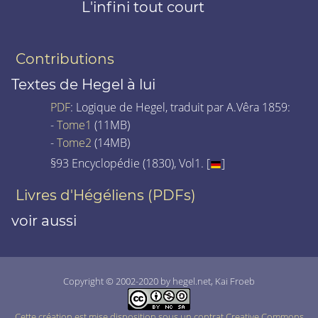
L'infini tout court
Contributions
Textes de Hegel à lui
PDF
: Logique de Hegel, traduit par A.Vêra 1859:
-
Tome1
(11MB)
-
Tome2
(14MB)
§93 Encyclopédie (1830), Vol1. [
]
Livres d'Hégéliens (PDFs)
voir aussi
Copyright © 2002-2020 by hegel.net, Kai Froeb
Cette création est mise disposition sous un contrat Creative Commons