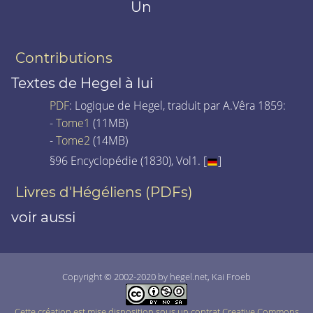
Un
Contributions
Textes de Hegel à lui
PDF
: Logique de Hegel, traduit par A.Vêra 1859:
-
Tome1
(11MB)
-
Tome2
(14MB)
§96 Encyclopédie (1830), Vol1. [
]
Livres d'Hégéliens (PDFs)
voir aussi
Copyright © 2002-2020 by hegel.net, Kai Froeb
Cette création est mise disposition sous un contrat Creative Commons