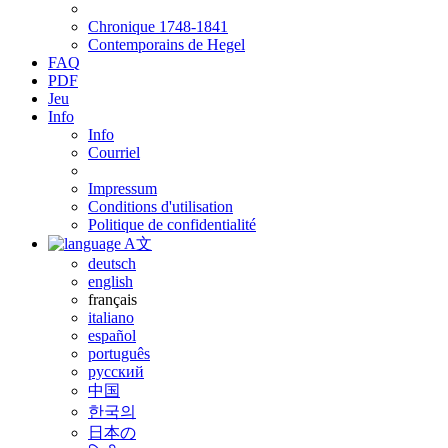
Chronique 1748-1841
Contemporains de Hegel
FAQ
PDF
Jeu
Info
Info
Courriel
Impressum
Conditions d'utilisation
Politique de confidentialité
A文
deutsch
english
français
italiano
español
português
русский
中国
한국의
日本の