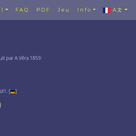
l
FAQ
PDF
Jeu
Info
A文
uit par A.Vêra 1859:
l1. [
]
)