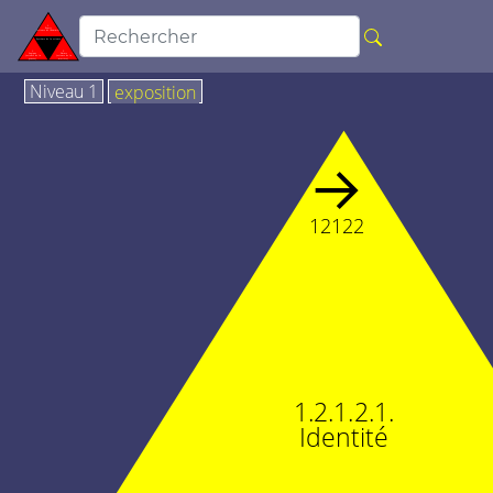
Niveau 1
exposition
→
12122
1.2.1.2.1.
Identité