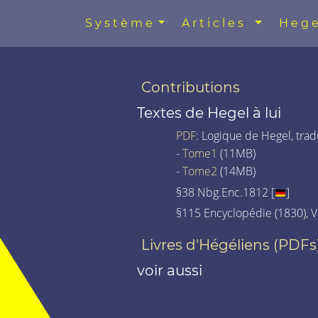
Système
Articles
Hege
Contributions
Textes de Hegel à lui
PDF
: Logique de Hegel, trad
-
Tome1
(11MB)
-
Tome2
(14MB)
§38 Nbg.Enc.1812 [
]
§115 Encyclopédie (1830), Vo
Livres d'Hégéliens (PDFs
voir aussi