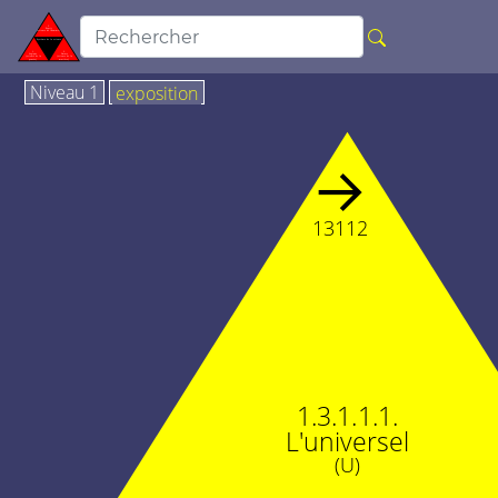
Niveau 1
exposition
→
13112
1.3.1.1.1.
L'universel
(U)