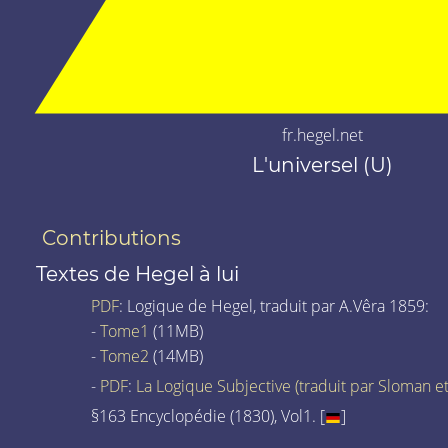
fr.hegel.net
L'universel (U)
Contributions
Textes de Hegel à lui
PDF
: Logique de Hegel, traduit par A.Vêra 1859:
-
Tome1
(11MB)
-
Tome2
(14MB)
-
PDF
:
La Logique Subjective (traduit par Sloman et
§163 Encyclopédie (1830), Vol1. [
]