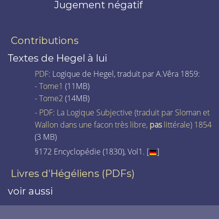
Jugement négatif
Contributions
Textes de Hegel à lui
PDF
: Logique de Hegel, traduit par A.Vêra 1859:
-
Tome1
(11MB)
-
Tome2
(14MB)
-
PDF
:
La Logique Subjective (traduit par Sloman et
Wallon dans une facon très libre,
pas
littérale) 1854
(3 MB)
§172 Encyclopédie (1830), Vol1. [
]
Livres d'Hégéliens (PDFs)
voir aussi