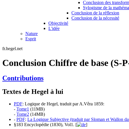
Conclusion des transform
Sylogisme de la mathéma
Conclusion de la réflexion
Conclusion de la nécessité
Objectivité
L'idée
Nature
Esprit
fr.hegel.net
Conclusion Chiffre de base (S-P
Contributions
Textes de Hegel à lui
PDF
: Logique de Hegel, traduit par A.Vêra 1859:
-
Tome1
(11MB)
-
Tome2
(14MB)
-
PDF
:
La Logique Subjective (traduit par Sloman et Wallon dan
§183 Encyclopédie (1830), Vol1. [
]