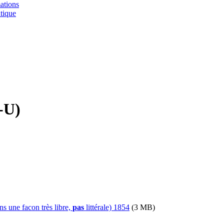
ations
tique
-U)
s une facon très libre,
pas
littérale) 1854
(3 MB)