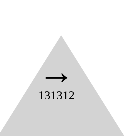
→
131312