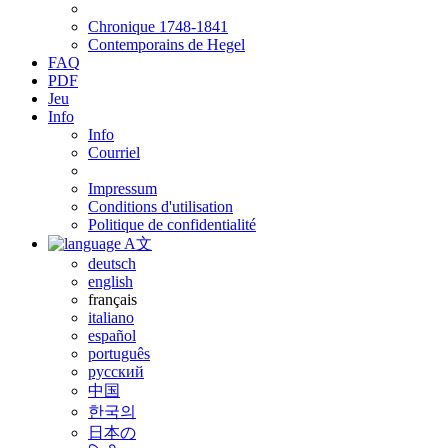
Chronique 1748-1841
Contemporains de Hegel
FAQ
PDF
Jeu
Info
Info
Courriel
Impressum
Conditions d'utilisation
Politique de confidentialité
A文
deutsch
english
français
italiano
español
português
русский
中国
한국의
日本の