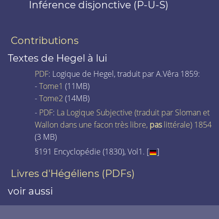
Inférence disjonctive (P-U-S)
Contributions
Textes de Hegel à lui
PDF
: Logique de Hegel, traduit par A.Vêra 1859:
-
Tome1
(11MB)
-
Tome2
(14MB)
-
PDF
:
La Logique Subjective (traduit par Sloman et
Wallon dans une facon très libre,
pas
littérale) 1854
(3 MB)
§191 Encyclopédie (1830), Vol1. [
]
Livres d'Hégéliens (PDFs)
voir aussi