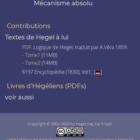
Mécanisme absolu
Contributions
Textes de Hegel à lui
PDF
: Logique de Hegel, traduit par A.Vêra 1859:
-
Tome1
(11MB)
-
Tome2
(14MB)
§197 Encyclopédie (1830), Vol1. [
]
Livres d'Hégéliens (PDFs)
voir aussi
Copyright © 2002-2020 by hegel.net, Kai Froeb
Cette création est mise disposition sous un contrat Creative Commons