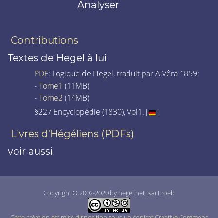
Analyser
Contributions
Textes de Hegel à lui
PDF
: Logique de Hegel, traduit par A.Vêra 1859:
-
Tome1
(11MB)
-
Tome2
(14MB)
§227 Encyclopédie (1830), Vol1. [
]
Livres d'Hégéliens (PDFs)
voir aussi
Copyright © 2002-2020 by hegel.net, Kai Froeb
Cette création est mise disposition sous un contrat Creative Commons