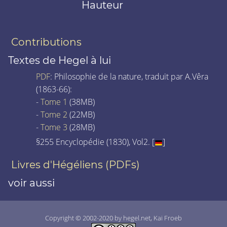
Hauteur
Contributions
Textes de Hegel à lui
PDF
: Philosophie de la nature, traduit par A.Vêra
(1863-66):
-
Tome 1
(38MB)
-
Tome 2
(22MB)
-
Tome 3
(28MB)
§255 Encyclopédie (1830), Vol2. [
]
Livres d'Hégéliens (PDFs)
voir aussi
Copyright © 2002-2020 by hegel.net, Kai Froeb