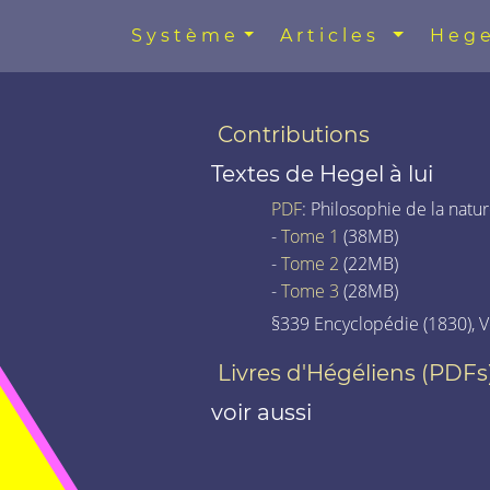
Système
Articles
Hege
Contributions
Textes de Hegel à lui
PDF
: Philosophie de la natur
-
Tome 1
(38MB)
-
Tome 2
(22MB)
-
Tome 3
(28MB)
§339 Encyclopédie (1830), Vo
Livres d'Hégéliens (PDFs
voir aussi