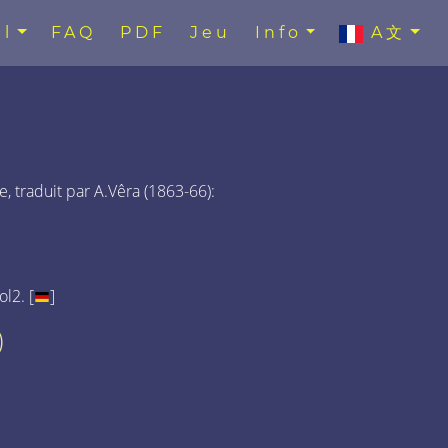
l
FAQ
PDF
Jeu
Info
A文
e, traduit par A.Vêra (1863-66):
l2. [
]
)