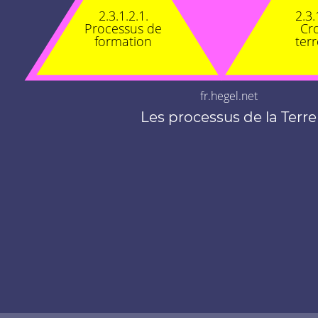
2.3.1.2.1.
2.3.
Processus de
Cr
formation
terr
fr.hegel.net
Les processus de la Terre