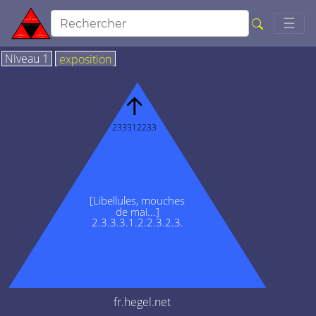
Togg
☰
Niveau 1
exposition
↑
233312233
[Libellules, mouches
de mai...]
2.3.3.3.1.2.2.3.2.3.
fr.hegel.net