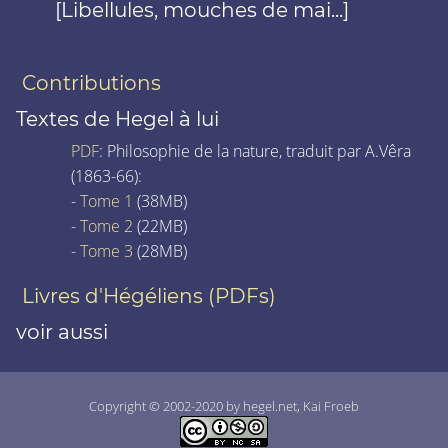
[Libellules, mouches de mai...]
Contributions
Textes de Hegel à lui
PDF
: Philosophie de la nature, traduit par A.Vêra
(1863-66):
-
Tome 1
(38MB)
-
Tome 2
(22MB)
-
Tome 3
(28MB)
Livres d'Hégéliens (PDFs)
voir aussi
Copyright © 2002-2020 by hegel.net, Kai Froeb