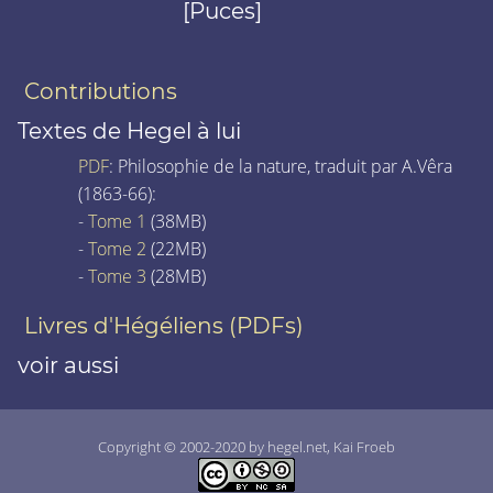
[Puces]
Contributions
Textes de Hegel à lui
PDF
: Philosophie de la nature, traduit par A.Vêra
(1863-66):
-
Tome 1
(38MB)
-
Tome 2
(22MB)
-
Tome 3
(28MB)
Livres d'Hégéliens (PDFs)
voir aussi
Copyright © 2002-2020 by hegel.net, Kai Froeb