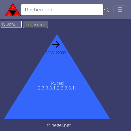
Togg
☰
Niveau 1
exposition
→
2333122332
[Puces]
2.3.3.3.1.2.2.3.3.1.
fr.hegel.net