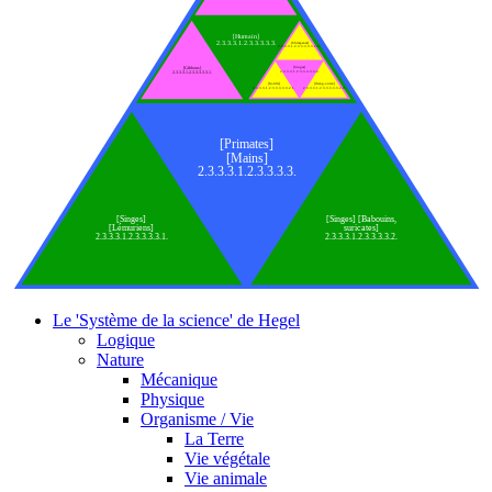
[Humain]
2.3.3.3.1.2.3.3.3.3.3.
[Chimpanzé]
2.3.3.3.1.2.3.3.3.3.3.2.3.
[Gibbons]
[Singes]
2.3.3.3.1.2.3.3.3.3.3.2.
2.3.3.3.1.2.3.3.3.3.3.1.
[Gorille]
[Orang-outan]
2.3.3.3.1.2.3.3.3.3.3.2.1.
2.3.3.3.1.2.3.3.3.3.3.2.2.
[Primates]
[Mains]
2.3.3.3.1.2.3.3.3.3.
[Singes]
[Singes] [Babouins,
[Lémuriens]
suricates]
2.3.3.3.1.2.3.3.3.3.1.
2.3.3.3.1.2.3.3.3.3.2.
Le 'Système de la science' de Hegel
Logique
Nature
Mécanique
Physique
Organisme / Vie
La Terre
Vie végétale
Vie animale