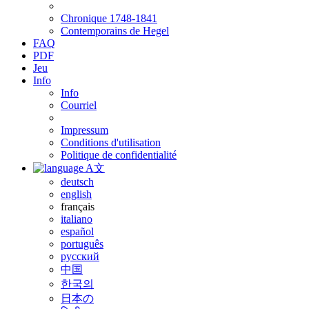
Chronique 1748-1841
Contemporains de Hegel
FAQ
PDF
Jeu
Info
Info
Courriel
Impressum
Conditions d'utilisation
Politique de confidentialité
A文
deutsch
english
français
italiano
español
português
русский
中国
한국의
日本の