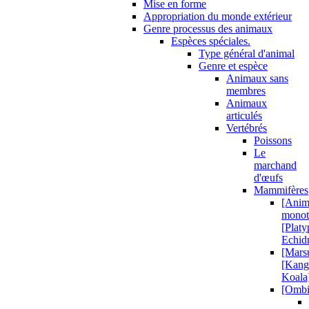
Mise en forme
Appropriation du monde extérieur
Genre processus des animaux
Espèces spéciales.
Type général d'animal
Genre et espèce
Animaux sans
membres
Animaux
articulés
Vertébrés
Poissons
Le
marchand
d'œufs
Mammifères
[Anim
monot
[Platy
Echid
[Mars
[Kang
Koala
[Ombi