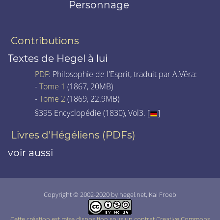
Personnage
Contributions
Textes de Hegel à lui
PDF
: Philosophie de l'Esprit, traduit par A.Vêra:
-
Tome 1
(1867, 20MB)
-
Tome 2
(1869, 22.9MB)
§395 Encyclopédie (1830), Vol3. [
]
Livres d'Hégéliens (PDFs)
voir aussi
Copyright © 2002-2020 by hegel.net, Kai Froeb
Cette création est mise disposition sous un contrat Creative Commons