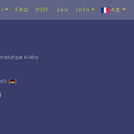
l
FAQ
PDF
Jeu
Info
A文
 traduit par A.Vêra:
l3. [
]
)