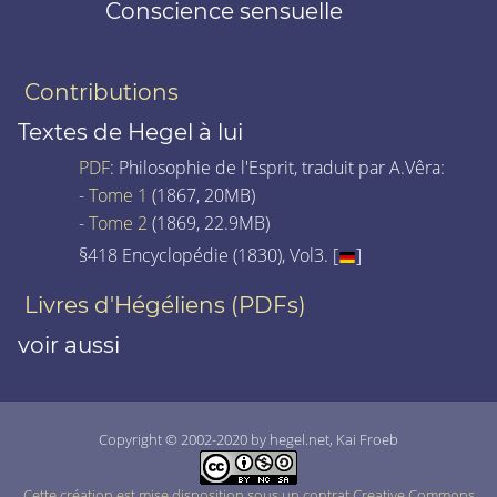
Conscience sensuelle
Contributions
Textes de Hegel à lui
PDF
: Philosophie de l'Esprit, traduit par A.Vêra:
-
Tome 1
(1867, 20MB)
-
Tome 2
(1869, 22.9MB)
§418 Encyclopédie (1830), Vol3. [
]
Livres d'Hégéliens (PDFs)
voir aussi
Copyright © 2002-2020 by hegel.net, Kai Froeb
Cette création est mise disposition sous un contrat Creative Commons