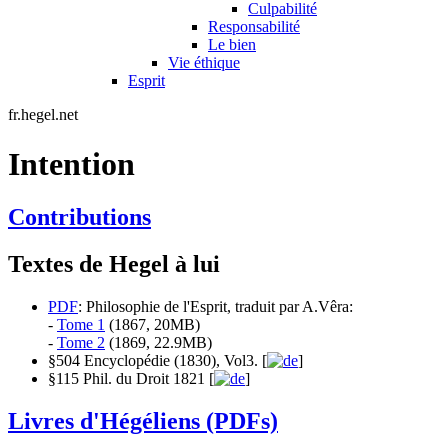
Culpabilité
Responsabilité
Le bien
Vie éthique
Esprit
fr.hegel.net
Intention
Contributions
Textes de Hegel à lui
PDF
: Philosophie de l'Esprit, traduit par A.Vêra:
-
Tome 1
(1867, 20MB)
-
Tome 2
(1869, 22.9MB)
§504 Encyclopédie (1830), Vol3. [
]
§115 Phil. du Droit 1821 [
]
Livres d'Hégéliens (PDFs)