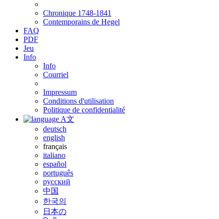
Chronique 1748-1841
Contemporains de Hegel
FAQ
PDF
Jeu
Info
Info
Courriel
Impressum
Conditions d'utilisation
Politique de confidentialité
A文
deutsch
english
français
italiano
español
português
русский
中国
한국의
日本の