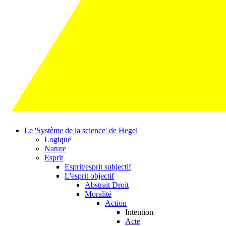
Le 'Système de la science' de Hegel
Logique
Nature
Esprit
Esprit/esprit subjectif
L'esprit objectif
Abstrait Droit
Moralité
Action
Intention
Acte