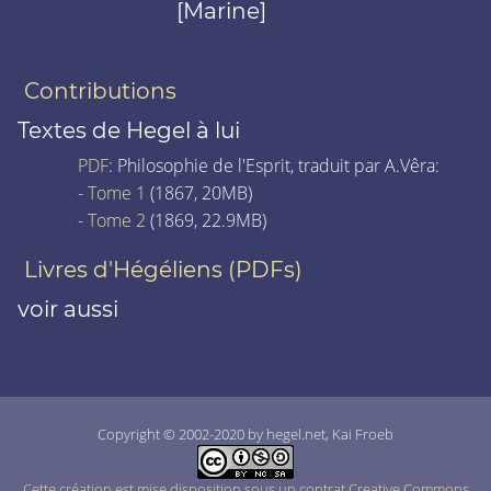
[Marine]
Contributions
Textes de Hegel à lui
PDF
: Philosophie de l'Esprit, traduit par A.Vêra:
-
Tome 1
(1867, 20MB)
-
Tome 2
(1869, 22.9MB)
Livres d'Hégéliens (PDFs)
voir aussi
Copyright © 2002-2020 by hegel.net, Kai Froeb
Cette création est mise disposition sous un contrat Creative Commons