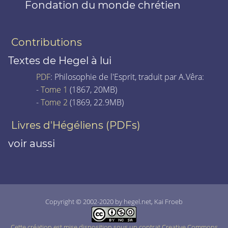
Fondation du monde chrétien
Contributions
Textes de Hegel à lui
PDF
: Philosophie de l'Esprit, traduit par A.Vêra:
-
Tome 1
(1867, 20MB)
-
Tome 2
(1869, 22.9MB)
Livres d'Hégéliens (PDFs)
voir aussi
Copyright © 2002-2020 by hegel.net, Kai Froeb
Cette création est mise disposition sous un contrat Creative Commons