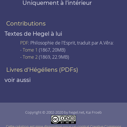
Uniquement à l'intérieur
Contributions
Textes de Hegel à lui
PDF
: Philosophie de l'Esprit, traduit par A.Vêra:
-
Tome 1
(1867, 20MB)
-
Tome 2
(1869, 22.9MB)
Livres d'Hégéliens (PDFs)
voir aussi
Copyright © 2002-2020 by hegel.net, Kai Froeb
Cette création est mise disposition sous un contrat Creative Commons