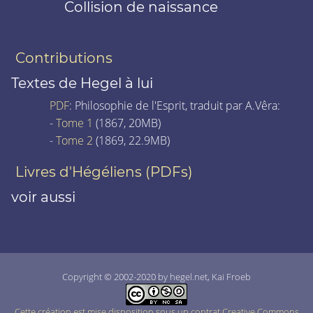
Collision de naissance
Contributions
Textes de Hegel à lui
PDF
: Philosophie de l'Esprit, traduit par A.Vêra:
-
Tome 1
(1867, 20MB)
-
Tome 2
(1869, 22.9MB)
Livres d'Hégéliens (PDFs)
voir aussi
Copyright © 2002-2020 by hegel.net, Kai Froeb
Cette création est mise disposition sous un contrat Creative Commons