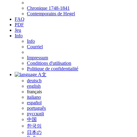
Chronique 1748-1841
Contemporains de Hegel
FAQ
PDF
Jeu
Info
Info
Courriel
Impressum
Conditions d'utilisation
Politique de confidentialité
A文
deutsch
english
français
italiano
español
português
русский
中国
한국의
日本の