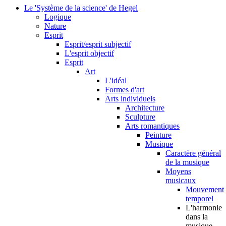
Le 'Système de la science' de Hegel
Logique
Nature
Esprit
Esprit/esprit subjectif
L'esprit objectif
Esprit
Art
L'idéal
Formes d'art
Arts individuels
Architecture
Sculpture
Arts romantiques
Peinture
Musique
Caractère général
de la musique
Moyens
musicaux
Mouvement
temporel
L'harmonie
dans la
musique