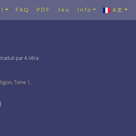
l
FAQ
PDF
Jeu
Info
A文
 traduit par A.Vêra:
ligion, Tome 1,
)