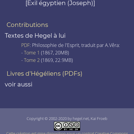
[Exil égyptien (Joseph)]
Contributions
Textes de Hegel à lui
PDF
: Philosophie de l'Esprit, traduit par A.Vêra:
-
Tome 1
(1867, 20MB)
-
Tome 2
(1869, 22.9MB)
Livres d'Hégéliens (PDFs)
voir aussi
Copyright © 2002-2020 by hegel.net, Kai Froeb
Cette création est mise disposition sous un contrat Creative Commons