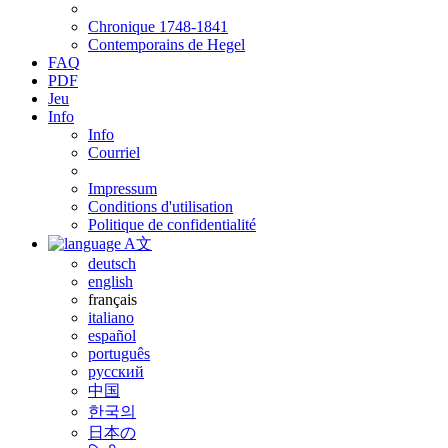
Chronique 1748-1841
Contemporains de Hegel
FAQ
PDF
Jeu
Info
Info
Courriel
Impressum
Conditions d'utilisation
Politique de confidentialité
A文
deutsch
english
français
italiano
español
português
русский
中国
한국의
日本の