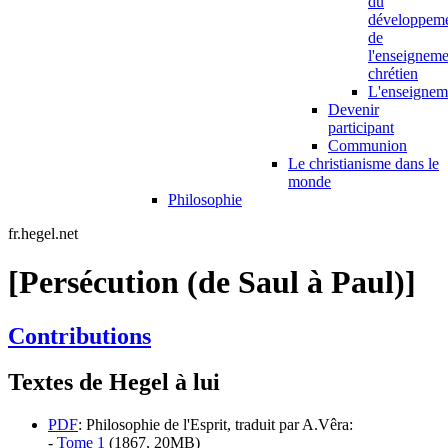
du
développem
de
l'enseigneme
chrétien
L'enseignem
Devenir
participant
Communion
Le christianisme dans le
monde
Philosophie
fr.hegel.net
[Persécution (de Saul à Paul)]
Contributions
Textes de Hegel à lui
PDF
: Philosophie de l'Esprit, traduit par A.Vêra:
-
Tome 1
(1867, 20MB)