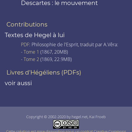
Descartes : le mouvement
Contributions
Textes de Hegel à lui
PDF
: Philosophie de l'Esprit, traduit par A.Vêra:
-
Tome 1
(1867, 20MB)
-
Tome 2
(1869, 22.9MB)
Livres d'Hégéliens (PDFs)
voir aussi
Copyright © 2002-2020 by hegel.net, Kai Froeb
Cette création est mise disposition sous un contrat Creative Commons