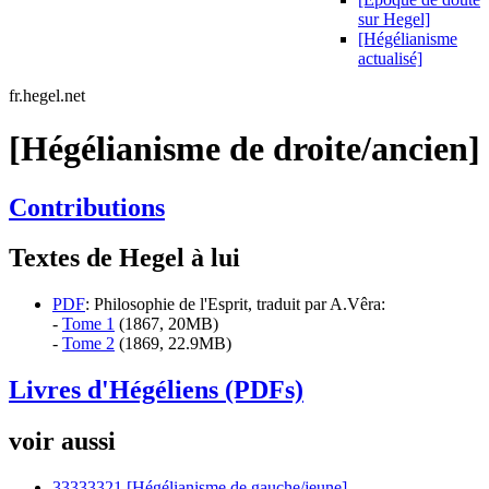
sur Hegel]
[Hégélianisme
actualisé]
fr.hegel.net
[Hégélianisme de droite/ancien]
Contributions
Textes de Hegel à lui
PDF
: Philosophie de l'Esprit, traduit par A.Vêra:
-
Tome 1
(1867, 20MB)
-
Tome 2
(1869, 22.9MB)
Livres d'Hégéliens (PDFs)
voir aussi
33333321 [Hégélianisme de gauche/jeune]