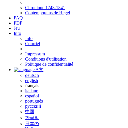
Chronique 1748-1841
Contemporains de Hegel
FAQ
PDF
Jeu
Info
Info
Courriel
Impressum
Conditions d'utilisation
Politique de confidentialité
A文
deutsch
english
français
italiano
español
português
русский
中国
한국의
日本の