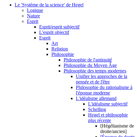
Le 'Système de la science' de Hegel
Logique
Nature
Esprit
Esprit/esprit subjectif
L'esprit objectif
Esprit
Art
Religion
Philosophie
Philosophie de l'antiquité
Philosophie du Moyen Âge
Philosophie des temps modernes
Unifier les approches de la
pensée et de l'être
Philosophie du rationalisme à
l'époque moderne
L'idéalisme allemand
L'idéalisme subjectif
Schelling
Hegel et philosophie
plus récente
[Hégélianisme de
droite/ancien]
[Époque de doute