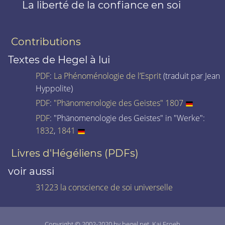
La liberté de la confiance en soi
Contributions
Textes de Hegel à lui
PDF
:
La Phénoménologie de l’Esprit
(traduit par Jean
Hyppolite)
PDF
:
"Phänomenologie des Geistes" 1807
PDF
: "Phänomenologie des Geistes" in "Werke":
1832
,
1841
Livres d'Hégéliens (PDFs)
voir aussi
31223 la conscience de soi universelle
Copyright © 2002-2020 by hegel.net, Kai Froeb