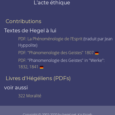
L'acte éthique
Contributions
Textes de Hegel à lui
PDF
:
La Phénoménologie de l’Esprit
(traduit par Jean
Hyppolite)
PDF
:
"Phänomenologie des Geistes" 1807
PDF
: "Phänomenologie des Geistes" in "Werke":
1832
,
1841
Livres d'Hégéliens (PDFs)
voir aussi
322 Moralité
Copyright © 2002-2020 by hegel.net, Kai Froeb