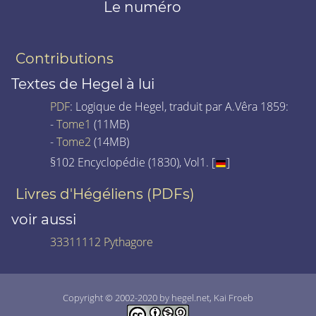
Le numéro
Contributions
Textes de Hegel à lui
PDF
: Logique de Hegel, traduit par A.Vêra 1859:
-
Tome1
(11MB)
-
Tome2
(14MB)
§102 Encyclopédie (1830), Vol1. [
]
Livres d'Hégéliens (PDFs)
voir aussi
33311112 Pythagore
Copyright © 2002-2020 by hegel.net, Kai Froeb