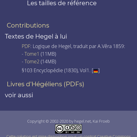
Les tailles de référence
Contributions
Textes de Hegel à lui
PDF
: Logique de Hegel, traduit par A.Vêra 1859:
-
Tome1
(11MB)
-
Tome2
(14MB)
§103 Encyclopédie (1830), Vol1. [
]
Livres d'Hégéliens (PDFs)
voir aussi
Copyright © 2002-2020 by hegel.net, Kai Froeb
Cette création est mise disposition sous un contrat Creative Commons