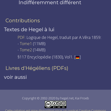
Indifféremment différent
Contributions
Textes de Hegel à lui
PDF
: Logique de Hegel, traduit par A.Vêra 1859:
-
Tome1
(11MB)
-
Tome2
(14MB)
§117 Encyclopédie (1830), Vol1. [
]
Livres d'Hégéliens (PDFs)
voir aussi
Copyright © 2002-2020 by hegel.net, Kai Froeb
Cette création est mise disposition sous un contrat Creative Commons