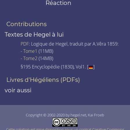
Réaction
Contributions
Textes de Hegel à lui
PDF
: Logique de Hegel, traduit par A.Vêra 1859:
-
Tome1
(11MB)
-
Tome2
(14MB)
§195 Encyclopédie (1830), Vol1. [
]
Livres d'Hégéliens (PDFs)
voir aussi
Copyright © 2002-2020 by hegel.net, Kai Froeb
Cette création est mise disposition sous un contrat Creative Commons