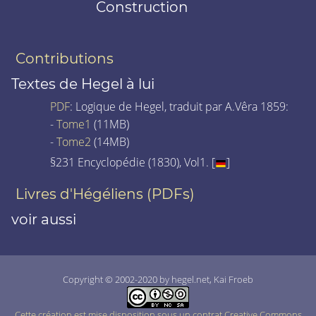
Construction
Contributions
Textes de Hegel à lui
PDF
: Logique de Hegel, traduit par A.Vêra 1859:
-
Tome1
(11MB)
-
Tome2
(14MB)
§231 Encyclopédie (1830), Vol1. [
]
Livres d'Hégéliens (PDFs)
voir aussi
Copyright © 2002-2020 by hegel.net, Kai Froeb
Cette création est mise disposition sous un contrat Creative Commons