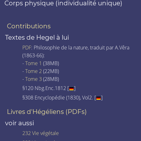
Corps physique (individualité unique)
Contributions
Textes de Hegel à lui
PDF
: Philosophie de la nature, traduit par A.Vêra
(1863-66):
-
Tome 1
(38MB)
-
Tome 2
(22MB)
-
Tome 3
(28MB)
§120 Nbg.Enc.1812 [
]
§308 Encyclopédie (1830), Vol2. [
]
Livres d'Hégéliens (PDFs)
voir aussi
232 Vie végétale