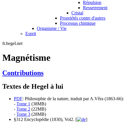
Répulsion
Resserrement
Cristal
Propriétés contre d'autres
Processus chimique
Organisme / Vie
Esprit
fr.hegel.net
Magnétisme
Contributions
Textes de Hegel à lui
PDF
: Philosophie de la nature, traduit par A.Vêra (1863-66):
-
Tome 1
(38MB)
-
Tome 2
(22MB)
-
Tome 3
(28MB)
§312 Encyclopédie (1830), Vol2. [
]