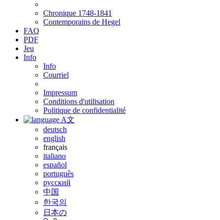
Chronique 1748-1841
Contemporains de Hegel
FAQ
PDF
Jeu
Info
Info
Courriel
Impressum
Conditions d'utilisation
Politique de confidentialité
A文
deutsch
english
français
italiano
español
português
русский
中国
한국의
日本の