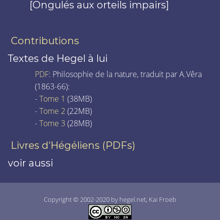
[Ongulés aux orteils impairs]
Contributions
Textes de Hegel à lui
PDF
: Philosophie de la nature, traduit par A.Vêra
(1863-66):
-
Tome 1
(38MB)
-
Tome 2
(22MB)
-
Tome 3
(28MB)
Livres d'Hégéliens (PDFs)
voir aussi
Copyright © 2002-2020 by hegel.net, Kai Froeb