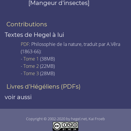
[Mangeur d'insectes]
Contributions
Textes de Hegel à lui
PDF
: Philosophie de la nature, traduit par A.Vêra
(1863-66):
-
Tome 1
(38MB)
-
Tome 2
(22MB)
-
Tome 3
(28MB)
Livres d'Hégéliens (PDFs)
voir aussi
Copyright © 2002-2020 by hegel.net, Kai Froeb