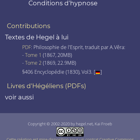
Conditions d'hypnose
Contributions
Textes de Hegel à lui
PDF
: Philosophie de l'Esprit, traduit par A.Vêra:
-
Tome 1
(1867, 20MB)
-
Tome 2
(1869, 22.9MB)
§406 Encyclopédie (1830), Vol3. [
]
Livres d'Hégéliens (PDFs)
voir aussi
Copyright © 2002-2020 by hegel.net, Kai Froeb
Cette création est mise disposition sous un contrat Creative Commons