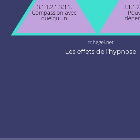
3.1.1.2.1.3.3.1.
3.1.1.2
Compassion avec
Pouv
quelqu'un
dépe
fr.hegel.net
Les effets de l'hypnose