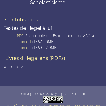
Scholasticisme
Contributions
Textes de Hegel à lui
PDF
: Philosophie de l'Esprit, traduit par A.Vêra:
-
Tome 1
(1867, 20MB)
-
Tome 2
(1869, 22.9MB)
Livres d'Hégéliens (PDFs)
voir aussi
Copyright © 2002-2020 by hegel.net, Kai Froeb
Cette création est mise disposition sous un contrat Creative Commons