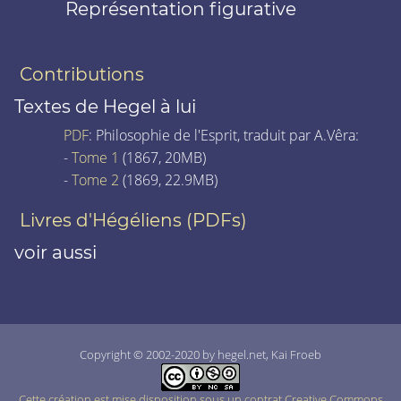
Représentation figurative
Contributions
Textes de Hegel à lui
PDF
: Philosophie de l'Esprit, traduit par A.Vêra:
-
Tome 1
(1867, 20MB)
-
Tome 2
(1869, 22.9MB)
Livres d'Hégéliens (PDFs)
voir aussi
Copyright © 2002-2020 by hegel.net, Kai Froeb
Cette création est mise disposition sous un contrat Creative Commons