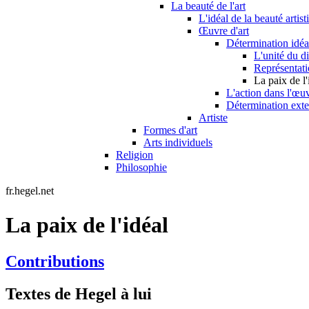
La beauté de l'art
L'idéal de la beauté artist
Œuvre d'art
Détermination idéal
L'unité du d
Représentati
La paix de l'
L'action dans l'œuv
Détermination exte
Artiste
Formes d'art
Arts individuels
Religion
Philosophie
fr.hegel.net
La paix de l'idéal
Contributions
Textes de Hegel à lui