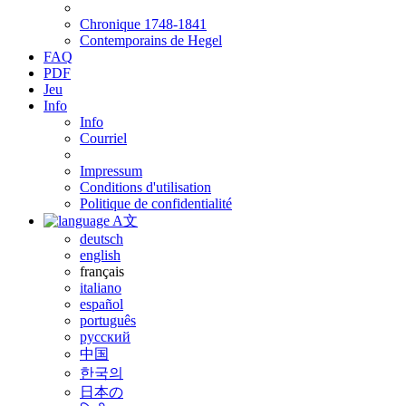
Chronique 1748-1841
Contemporains de Hegel
FAQ
PDF
Jeu
Info
Info
Courriel
Impressum
Conditions d'utilisation
Politique de confidentialité
A文
deutsch
english
français
italiano
español
português
русский
中国
한국의
日本の