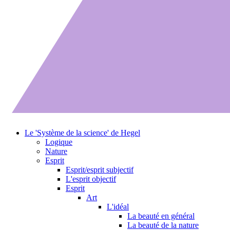
Le 'Système de la science' de Hegel
Logique
Nature
Esprit
Esprit/esprit subjectif
L'esprit objectif
Esprit
Art
L'idéal
La beauté en général
La beauté de la nature