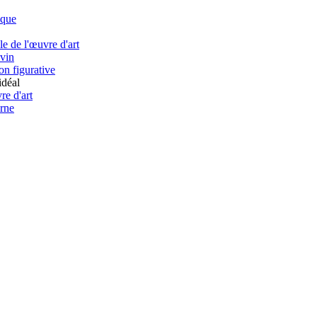
ique
e de l'œuvre d'art
ivin
on figurative
idéal
re d'art
rne