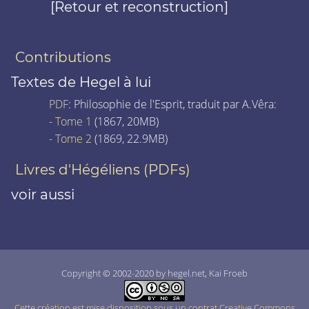
[Retour et reconstruction]
Contributions
Textes de Hegel à lui
PDF
: Philosophie de l'Esprit, traduit par A.Vêra:
-
Tome 1
(1867, 20MB)
-
Tome 2
(1869, 22.9MB)
Livres d'Hégéliens (PDFs)
voir aussi
Copyright © 2002-2020 by hegel.net, Kai Froeb
Cette création est mise disposition sous un contrat Creative Commons