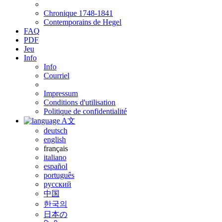
Chronique 1748-1841
Contemporains de Hegel
FAQ
PDF
Jeu
Info
Info
Courriel
Impressum
Conditions d'utilisation
Politique de confidentialité
A文
deutsch
english
français
italiano
español
português
русский
中国
한국의
日本の