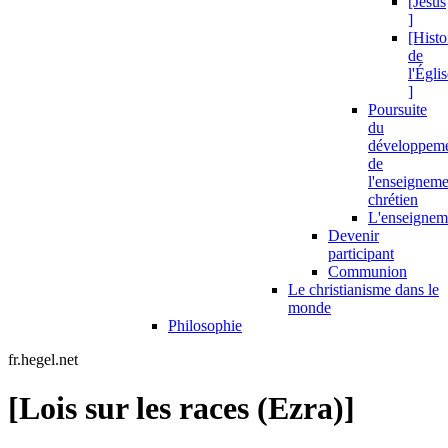
[Jésus
]
[Histo
de
l'Égli
]
Poursuite
du
développem
de
l'enseigneme
chrétien
L'enseignem
Devenir
participant
Communion
Le christianisme dans le
monde
Philosophie
fr.hegel.net
[Lois sur les races (Ezra)]