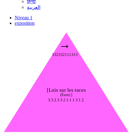
हिन्दी
العربية
Niveau 1
exposition
→
332332111313
[Lois sur les races
(Ezra) ]
3.3.2.3.3.2.1.1.1.3.1.2.