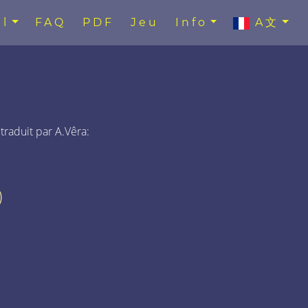
l
FAQ
PDF
Jeu
Info
A文
 traduit par A.Vêra:
)