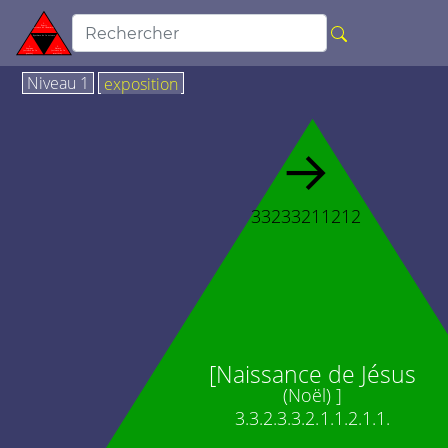
Niveau 1
exposition
→
33233211212
[Naissance de Jésus
(Noël) ]
3.3.2.3.3.2.1.1.2.1.1.