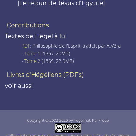
[Le retour de Jésus d'Egypte]
Contributions
Textes de Hegel à lui
PDF
: Philosophie de l'Esprit, traduit par A.Vêra:
-
Tome 1
(1867, 20MB)
-
Tome 2
(1869, 22.9MB)
Livres d'Hégéliens (PDFs)
voir aussi
Copyright © 2002-2020 by hegel.net, Kai Froeb
Cette création est mise disposition sous un contrat Creative Commons